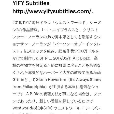
YIFY Subtitles
http://www.yifysubtitles.com/.
2016/11/17 海外ドラマ「ウエストワールド」シーズ
ン2の作品情報。J・J・エイブラムスと、クリスト
ファー・ノーランの弟で脚本家としても活躍するジ
ョナサン・ノーランが「パーソン・オブ・インタレ
スト」以来タッグを組み、総製作費5400万ドルを
かけて制作したSFド … 2017/05/11 A.P. Bioは、高
校の生物学を教えるために故郷に戻ることを余儀な
くされた屈辱的なハーバード大学の教授であるJack
GriffinとしてGlenn Howerton（It’s Always Sunny
from Philadelphia）が主演する本当に陽気なショ
ーです. A.P. Bioの視聴方法が気になる場合は、ファ
ンであったり、新しい番組を探しているだけで
Westworldの記事(4件) ウェストワールド シーズン