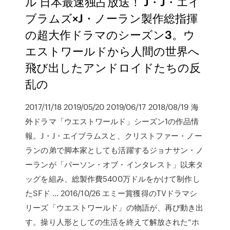
ル 日本最速独占放送！ J・J・エイ
ブラムズ×J・ノーラン製作総指揮
の超大作ドラマのシーズン3。ウ
エストワールドから人間の世界へ
飛び出したアンドロイドたちの反
乱の
2017/11/18 2019/05/20 2019/06/17 2018/08/19 海
外ドラマ「ウエストワールド」シーズン1の作品情
報。J・J・エイブラムスと、クリストファー・ノー
ランの弟で脚本家としても活躍するジョナサン・ノ
ーランが「パーソン・オブ・インタレスト」以来タ
ッグを組み、総製作費5400万ドルをかけて制作し
たSFド … 2016/10/26 エミー賞獲得のTVドラマシ
リーズ「ウエストワールド」の物語が、再び動き出
す。操り人形としての生活を終えて解放された“ホ