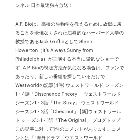
ンネル 日本最速独占放送！
A.P. Bioは、高校の生物学を教えるために故郷に戻
ることを余儀なくされた屈辱的なハーバード大学の
教授であるJack GriffinとしてGlenn
Howerton（It’s Always Sunny from
Philadelphia）が主演する本当に陽気なショーで
す. A.P. Bioの視聴方法が気になる場合は、ファンで
あったり、新しい番組を探しているだけで
Westworldの記事(4件) ウェストワールド シーズン
1・4話「Dissonance Theory」 ウェストワールド
シーズン1・3話「The Stray」 ウェストワールド
シーズン1・2話「Chestnut」 [新]ウェストワール
ド シーズン1・1話「The Original」 ブログトップ
この記事に対して1件のコメントがあります。コメ
ントは「“海外ドラマ「ウエストワールド