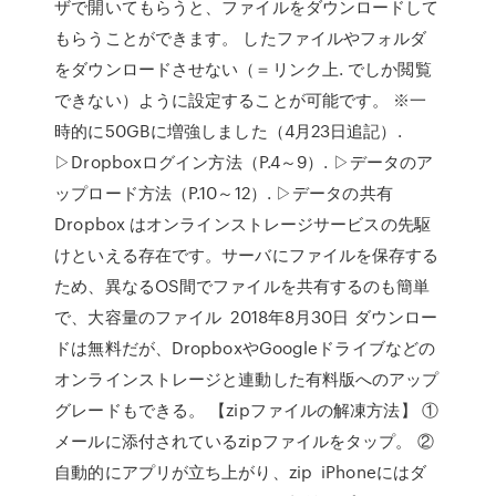
ザで開いてもらうと、ファイルをダウンロードして
もらうことができます。 したファイルやフォルダ
をダウンロードさせない（＝リンク上. でしか閲覧
できない）ように設定することが可能です。 ※一
時的に50GBに増強しました（4月23日追記）.
▷Dropboxログイン方法（P.4～9）. ▷データのア
ップロード方法（P.10～12）. ▷データの共有
Dropbox はオンラインストレージサービスの先駆
けといえる存在です。サーバにファイルを保存する
ため、異なるOS間でファイルを共有するのも簡単
で、大容量のファイル 2018年8月30日 ダウンロー
ドは無料だが、DropboxやGoogleドライブなどの
オンラインストレージと連動した有料版へのアップ
グレードもできる。 【zipファイルの解凍方法】 ①
メールに添付されているzipファイルをタップ。 ②
自動的にアプリが立ち上がり、zip iPhoneにはダ