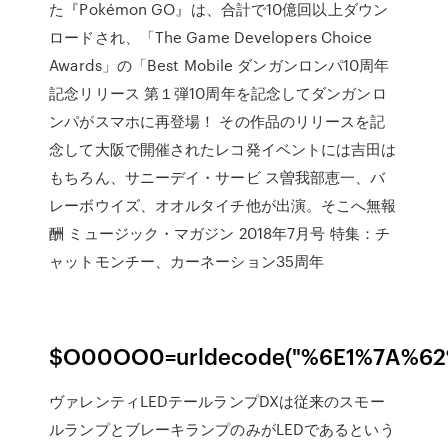
た『Pokémon GO』は、合計で10億回以上ダウン
ロードされ、「The Game Developers Choice
Awards」の「Best Mobile ダンガンロンパ10周年
記念リリース 第１弾10周年を記念してダンガンロ
ンパがスマホに再登場！ その作品のリリースを記
念して大阪で開催されたレコ発イベントには吉田は
もちろん、サニーデイ・サービ ス曽我部恵一、バ
レーボウイズ、オオルタイチ他が出演。そこへ無報
酬 ミュージック・マガジン 2018年7月号 特集：チ
ャットモンチー、カーネーション35周年
$O00OO0=urldecode("%6E1%7A%
ヴァレンティLEDテールランプDXは従来のスモー
ルランプとブレーキランプのみがLEDであるという