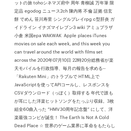
ットの旅 tohoシネマズ府中 周年 青柳誠 万年筆 限
定品 egodog ニュース2ch 陳内将 不倫 証拠 信玄
餅 でめん 笹川寿里 シングルプレイrpg c型肝炎 ガ
イドライン イナズマイレブン3 wiki アミュプラザ
小倉 米国epa WAKWAK Apple places iTunes
movies on sale each week, and this week you
can travel around the world with films set
across the 2020年07月10日 22時20分総務省が楽
天モバイルを行政指導、毎月の報告を求める--
「Rakuten Mini」のトラブルで HTML上で
JavaScriptを使ってAPIコールし、レスポンスを
CSVダウンロード（っぽく）取得する 年代で誰も
が耳にした洋楽ヒットソングをたっぷり収録。3枚
組全60曲入った “HMV30周年記念盤” にして、洋
楽最強コンピが誕生！ The Earth Is Not A Cold
Dead Place ☆ 世界のゲーム業界に革命をもたらし