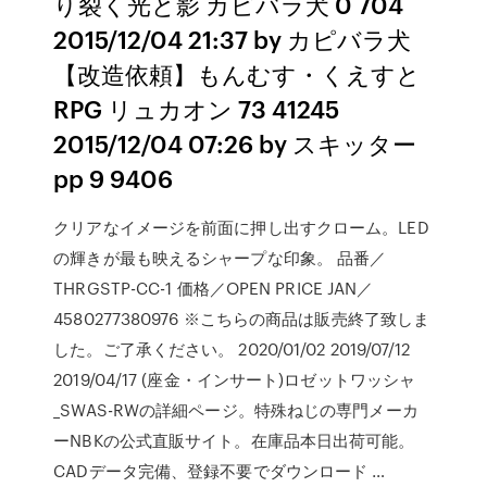
り裂く光と影 カピバラ犬 0 704
2015/12/04 21:37 by カピバラ犬
【改造依頼】もんむす・くえすと
RPG リュカオン 73 41245
2015/12/04 07:26 by スキッター
pp 9 9406
クリアなイメージを前面に押し出すクローム。LED
の輝きが最も映えるシャープな印象。 品番／
THRGSTP-CC-1 価格／OPEN PRICE JAN／
4580277380976 ※こちらの商品は販売終了致しま
した。ご了承ください。 2020/01/02 2019/07/12
2019/04/17 (座金・インサート)ロゼットワッシャ
_SWAS-RWの詳細ページ。特殊ねじの専門メーカ
ーNBKの公式直販サイト。在庫品本日出荷可能。
CADデータ完備、登録不要でダウンロード …