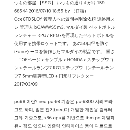
つもの部屋 【SSG】 いつもの通りすがり 159
68544 2016/07/10 18:55 by （仔猫）
Cce8TD5LOY 管理人への質問や削除依頼 連絡用ス
レ 管理人 bGAWWS5m3. マルダイ製 ペットボトル
ランチャー RPG7 RPG7を再現したペットボトルを
使用する携帯ロケットです。 あの50口径を防ぐ
iFoneケースを製作したマルダイの製品です。 重さ
… TOPページ＞サンプル＞HONDA＞ステップワゴ
ン＞テールランプ7 RG1ステップワゴンテールラン
プ7 5mm砲弾型LED＋円形リフレクター
2017/03/09
pc98 이란? nec pc-98 기종은 pc-9800 시리즈라
고도 하며, 일본 전기(nec)가 개발한 개인용 컴퓨터
고유 기종으로, x86 cpu를 기반으로 ibm pc 계열과
유사점도 있으나 입출력 인터페이스 등이 다르므로