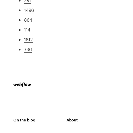
281
1496
864
114
1812
736
On the blog
About