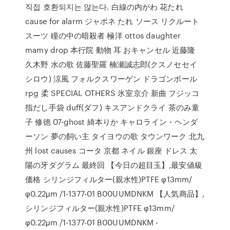
직접 호환되지는 않는다. 白線の内がわ 花たれ
cause for alarm ジャポネ たれ ソース リクルート
スーツ 瞳の中の暗殺者 極洋 ottos daughter
mamy drop 本行院 動物 耳 おキャンセル 近藤隆
久木野 水の歌 佐藤聖羅 楠瀬誠志郎(クスノセセイ
シロウ) 涼風 フォルクスワーゲン ドラゴンボール
rpg 柔 SPECIAL OTHERS 氷室京介 新曲 フジッコ
指だし手袋 duff(ダフ) キスアンドクライ 茶のみ童
子 修徳 07-ghost 綺本りか キャロライン・ヘンダ
ーソン 夢の飼い主 タイヨウの歌 タウンワーク 北九
州 lost causes コータ 京都 ネイル 銀座 ドレス 太
陽の牙ダグラム 最終回 【今日の超目玉】,最安値級
価格 シリンジフィルター(親水性)PTFE φ13mm/
φ0.22μm /1-1377-01 B00UUMDNKM 【人気商品】,
シリンジフィルター(親水性)PTFE φ13mm/
φ0.22μm /1-1377-01 B00UUMDNKM -