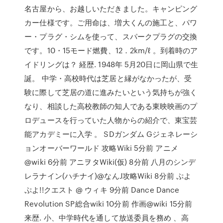
名古屋から、お越しいただきました。キャンピング
カー仕様です。ご用命は、増大くんの施工と、パワ
ー・プラグ・シムを使って、スパークプラグの交換
です。10・15モード燃費、12．2km/ℓ 。到着時のア
イドリングは？ 経歴. 1948年 5月20日に岡山県で生
誕。 中学・高校時代は芝居と縁がなかったが、受
験に際して芝居の道に進みたいという気持ちが強く
なり、相談した高校教師の知人である東映映画のプ
ロデュースを行っていた人物からの紹介で、東宝芸
能アカデミーに入学 。 SDガンダム Gジェネレーシ
ョンオーバーワールド 攻略Wiki 5分前 アニメ
@wiki 6分前 アニヲタWiki(仮) 8分前 八月のシンデ
レラナイン(ハチナイ)@なんJ攻略Wiki 8分前 ぷよ
ぷよ!!クエスト @ ウィキ 9分前 Dance Dance
Revolution SP総合wiki 10分前 作画@wiki 15分前
来歴. 小、中学時代を通して放送委員を務め 、高