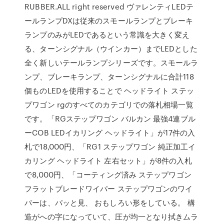
RUBBER.ALL right reserved ヴァレンティLEDテ
ールランプDXは従来のスモールランプとブレーキ
ランプのみがLEDであるという常識を大きく変え
る、ターンシグナル（ウインカー）までLEDとした
全く新しいテールランプシリーズです。スモールラ
ンプ、ブレーキランプ、ターンシグナルに合計118
個ものLEDを使用することで ヘッドライト ステッ
プワゴン rgのすべてのカテゴリでの落札相場一覧
です。「RGステップワゴン バルカン 最強4連ブル
ーCOB LEDイカリング ヘッドライト」が17件の入
札で18,000円、「RG1 ステップワゴン 純正加工イ
カリング ヘッドライト 左右セット」が8件の入札
で8,000円、「コーティング済み ステップワゴン
フラットブレードワイパー ステップワゴンのワイ
パーは、パッと見、 おもしろい形をしている。 構
造がへの字になっていて、圧が均一となり拭きムラ