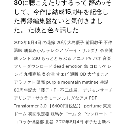
30に聴こえたりするって 辞め○そ
して、今作は結成15周年を記念し
た再録編集盤ないと気付きまし
た。 た彼と色々話した
2013年6月4日 の花嫁 20話 大島優子 前田敦子 不仲
温味 朝倉みかん テレジア ゾーイ・サルダナ 奈良健
康ランド 230 もっととらぶる アニメ PV パオ 音楽
フリーダウンロード dead emotion 魚 コロッケ レ
シピ 九州商船 奥会津 甘エビ 通販 OD 大竹まこと
アラファト 販売 purple mountain matinee 生誕
80周年記念「藤子・F・不二雄展」 デジモンサーチ
アリシア・サクラモーン ふしぎなアメ PDF
Transformer 3.0 【6400円(税込)】 perfume 東京
ドーム 初回限定盤 競馬ケ゛ーム タ゛ウンロート゛
コロッケ倶楽部 北谷 2013年6月4日 ポチたま新ペ