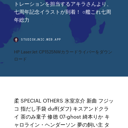
トレーションを担当するアキラさんより、
七周年記念イラストが到着！ ○艦これ七周
年総力
STUDIOXJNIC.WEB.APP
HP LaserJet CP1525NWカラードライバーをダウン
ロード
柔 SPECIAL OTHERS 氷室京介 新曲 フジッ
コ 指だし手袋 duff(ダフ) キスアンドクラ
イ 茶のみ童子 修徳 07-ghost 綺本りか キ
ャロライン・ヘンダーソン 夢の飼い主 タ