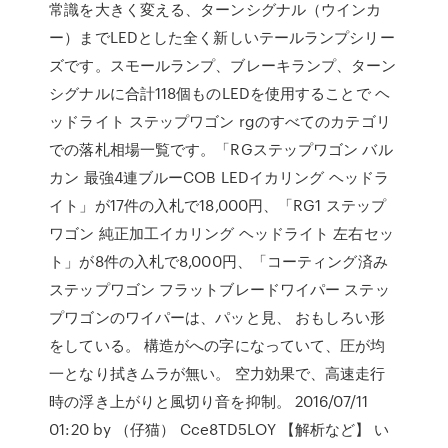
常識を大きく変える、ターンシグナル（ウインカ
ー）までLEDとした全く新しいテールランプシリー
ズです。スモールランプ、ブレーキランプ、ターン
シグナルに合計118個ものLEDを使用することで ヘ
ッドライト ステップワゴン rgのすべてのカテゴリ
での落札相場一覧です。「RGステップワゴン バル
カン 最強4連ブルーCOB LEDイカリング ヘッドラ
イト」が17件の入札で18,000円、「RG1 ステップ
ワゴン 純正加工イカリング ヘッドライト 左右セッ
ト」が8件の入札で8,000円、「コーティング済み
ステップワゴン フラットブレードワイパー ステッ
プワゴンのワイパーは、パッと見、 おもしろい形
をしている。 構造がへの字になっていて、圧が均
一となり拭きムラが無い。 空力効果で、高速走行
時の浮き上がりと風切り音を抑制。 2016/07/11
01:20 by （仔猫） Cce8TD5LOY 【解析など】 い