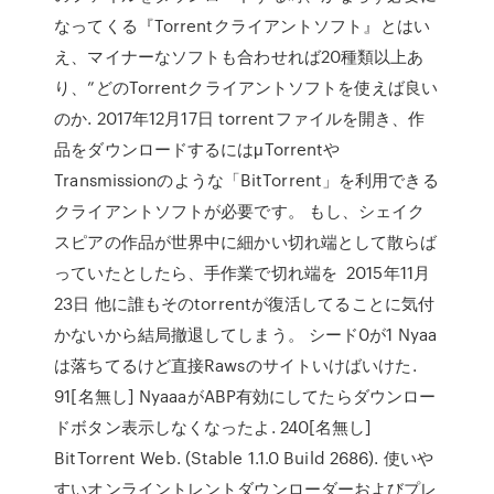
なってくる『Torrentクライアントソフト』とはい
え、マイナーなソフトも合わせれば20種類以上あ
り、”どのTorrentクライアントソフトを使えば良い
のか. 2017年12月17日 torrentファイルを開き、作
品をダウンロードするにはμTorrentや
Transmissionのような「BitTorrent」を利用できる
クライアントソフトが必要です。 もし、シェイク
スピアの作品が世界中に細かい切れ端として散らば
っていたとしたら、手作業で切れ端を 2015年11月
23日 他に誰もそのtorrentが復活してることに気付
かないから結局撤退してしまう。 シード0が1 Nyaa
は落ちてるけど直接Rawsのサイトいけばいけた.
91[名無し] NyaaaがABP有効にしてたらダウンロー
ドボタン表示しなくなったよ. 240[名無し]
BitTorrent Web. (Stable 1.1.0 Build 2686). 使いや
すいオンライントレントダウンローダーおよびプレ