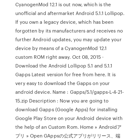
CyanogenMod 12.1 is out now, which is the
unofficial and aftermarket Android 5.1.1 Lollipop.
If you own a legacy device, which has been
forgotten by its manufacturers and receives no
further Android updates, you may update your
device by means of a CyanogenMod 12.1
custom ROM right away. Oct 08, 2015 ·
Download the Android Lollipop 5.1 and 5.1.1
Gapps Latest version for free from here. It is
very easy to download the Gapps on your
android device. Name : Gapps/5.1/gapps-L-4-21-
15.zip Description : Now you are going to
download Gapps (Google Apps) for installing
Google Play Store on your Android device with
the help of an Custom Rom. Home » Androidア
プリ » Open GAppsの公式アプリがリリース、端